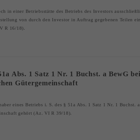
h in einer Betriebsstätte des Betriebs des Investors ausschließl
tellung von durch den Investor in Auftrag gegebenen Teilen eing
IV R 16/18).
51a Abs. 1 Satz 1 Nr. 1 Buchst. a BewG be
ichen Gütergemeinschaft
aber eines Betriebs i. S. des § 51a Abs. 1 Satz 1 Nr. 1 Buchst. 
nschaft gehört (Az. VI R 39/18).