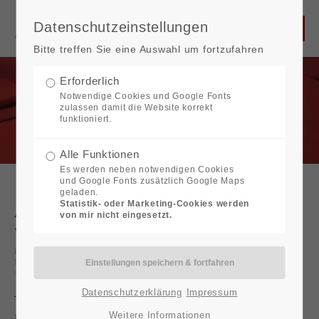
Datenschutzeinstellungen
Bitte treffen Sie eine Auswahl um fortzufahren
Erforderlich
Notwendige Cookies und Google Fonts
zulassen damit die Website korrekt
funktioniert.
Alle Funktionen
Es werden neben notwendigen Cookies
und Google Fonts zusätzlich Google Maps
geladen.
Statistik- oder Marketing-Cookies werden
Aktuelles aus Steuern und
von mir nicht eingesetzt.
Wirtschaft
Bereitgestellt von
DATEV eG
(DATEV magazin, DATEV TRIALOG-
Magazin)
© DATEV eG, alle Rechte vorbehalten
Datenschutzerklärung
Impressum
Weitere Informationen