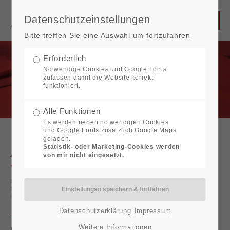
Datenschutzeinstellungen
Bitte treffen Sie eine Auswahl um fortzufahren
Erforderlich
Notwendige Cookies und Google Fonts
zulassen damit die Website korrekt
funktioniert.
Alle Funktionen
Es werden neben notwendigen Cookies
und Google Fonts zusätzlich Google Maps
geladen.
Statistik- oder Marketing-Cookies werden
Aktuelles aus Steuern und
von mir nicht eingesetzt.
Wirtschaft
Bereitgestellt von
DATEV eG
(DATEV magazin, DATEV TRIALOG-
Magazin)
© DATEV eG, alle Rechte vorbehalten
Datenschutzerklärung
Impressum
Weitere Informationen